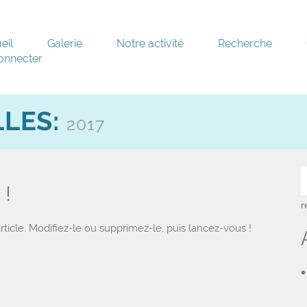
eil
Galerie
Notre activité
Recherche
onnecter
LLES:
2017
!
icle. Modifiez-le ou supprimez-le, puis lancez-vous !