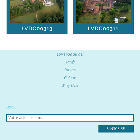
LVDC00313
LVDC00311
Loire vue du ciel
Tarifs
Contact
Galerie
Wing-Over
Email: