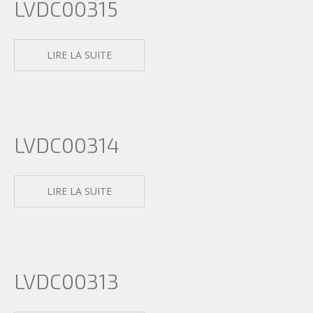
ARBRES
LVDC00315
ACCUEIL
PHOTO
LIRE LA SUITE
LVDC00314
LIRE LA SUITE
LVDC00313