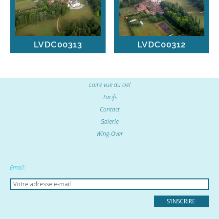
LVDC00313
LVDC00312
Loire vue du ciel
Tarifs
Contact
Galerie
Wing-Over
Email: